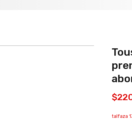
Tous
pre
abo
$
22
talfaza 