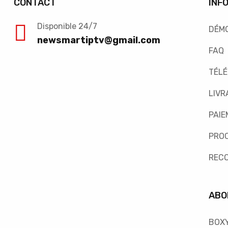
CONTACT
INF
Disponible 24/7
DÉM
newsmartiptv@gmail.com
FAQ
TÉL
LIVR
PAIE
PRO
REC
ABO
BOX