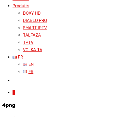
Produits
BOXY HD
DIABLO PRO
SMART IPTV
TALFAZA
TPTV
VOLKA TV
FR
EN
FR
0
4png