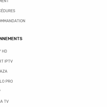
MENT
CÉDURES
OMMANDATION
NNEMENTS
Y HD
T IPTV
FAZA
LO PRO
V
A TV