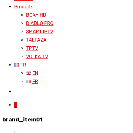
Produits
BOXY HD
DIABLO PRO
SMART IPTV
TALFAZA
TPTV
VOLKA TV
FR
EN
FR
0
brand_item01