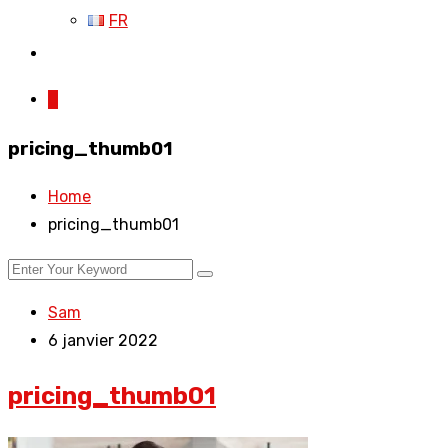
FR
0
pricing_thumb01
Home
pricing_thumb01
Sam
6 janvier 2022
pricing_thumb01